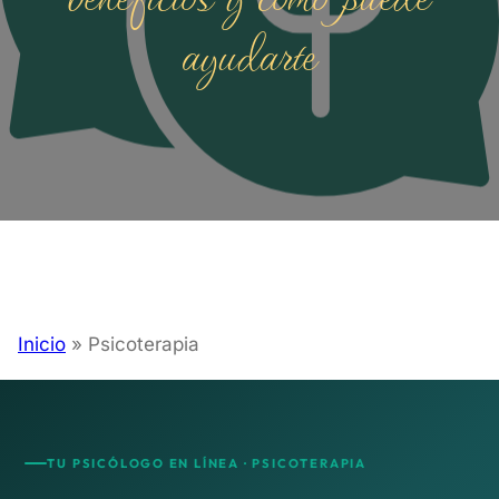
ayudarte
Inicio
»
Psicoterapia
TU PSICÓLOGO EN LÍNEA · PSICOTERAPIA