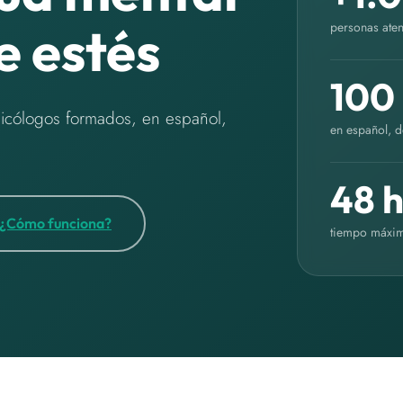
e estés
personas aten
100
sicólogos formados, en español,
en español, d
48 
¿Cómo funciona?
tiempo máxim