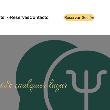
ts
Reservas
Contacto
Reservar Sesión
esde cualquier lugar