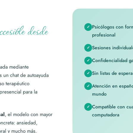
ccesible desde
Psicólogos con form
profesional
Sesiones individua
Confidencialidad g
izada mediante
Sin listas de esper
es un chat de autoayuda
so terapéutico
Atención en españo
presencial para la
mundo
Compatible con cual
al
, el modelo con mayor
computadora
oncreta: ansiedad,
boral y mucho más.