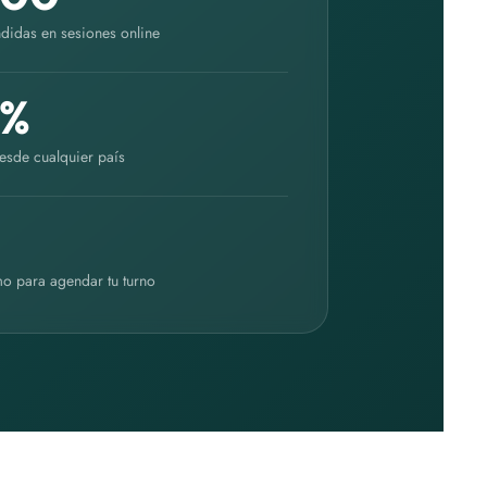
didas en sesiones online
 %
esde cualquier país
h
o para agendar tu turno