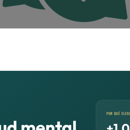
POR QUÉ ELEGI
lud mental
+1.