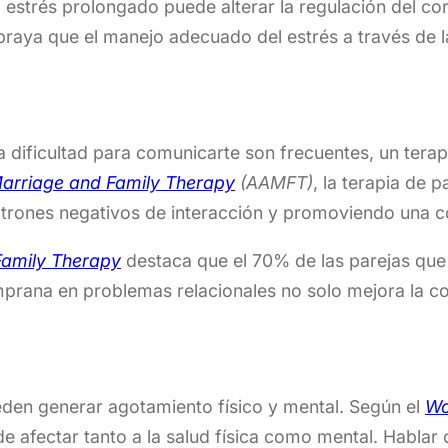
estrés prolongado puede alterar la regulación del cor
raya que el manejo adecuado del estrés a través de la
 la dificultad para comunicarte son frecuentes, un te
Marriage and Family Therapy
(AAMFT)
, la terapia de 
patrones negativos de interacción y promoviendo una 
Family Therapy
destaca que el 70% de las parejas que 
temprana en problemas relacionales no solo mejora la 
ueden generar agotamiento físico y mental. Según el
Wo
afectar tanto a la salud física como mental. Hablar 