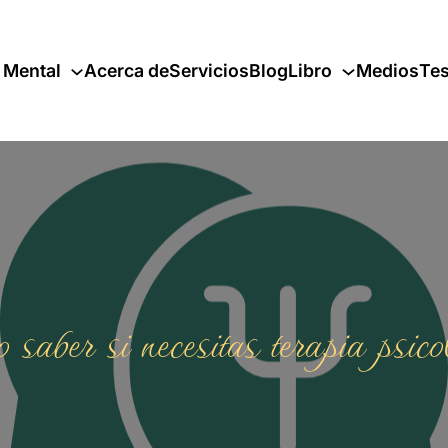
 Mental
Acerca de
Servicios
Blog
Libro
Medios
Tes
saber si necesitas terapia psico