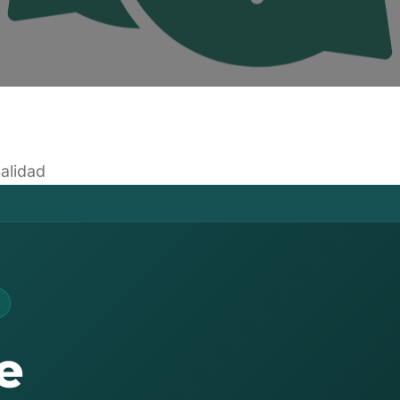
alidad
e