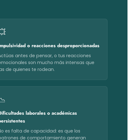
💥
Impulsividad o reacciones desproporcionadas
Actúas antes de pensar, o tus reacciones
emocionales son mucho más intensas que
las de quienes te rodean.
📉
Dificultades laborales o académicas
persistentes
No es falta de capacidad: es que los
patrones de comportamiento generan