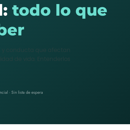
d:
todo lo que
ber
o y conducta que afectan
idad de vida. Entenderlos
cial · Sin lista de espera