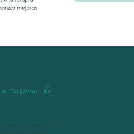
lcanzar mejoras
n trastorno de
rones que se repiten en
dificultades reales.