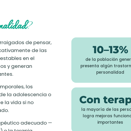
onalidad
?
arraigados de pensar,
10–13%
icativamente de las
 estables en el
de la población gener
tos y generan
presenta algún trastor
personalidad
antes.
mporales, los
de la adolescencia o
Con terap
e la vida si no
ado.
la mayoría de las pers
logra mejoras funcion
rapéutico adecuado —
importantes
 o la terapia