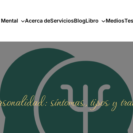
 Mental
Acerca de
Servicios
Blog
Libro
Medios
Tes
onalidad: síntomas, tipos y trat