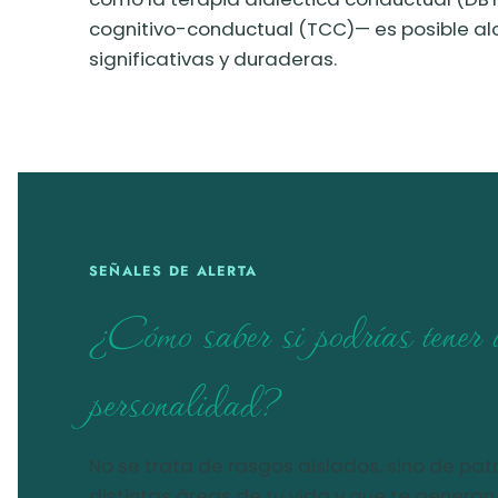
cognitivo-conductual (TCC)— es posible a
significativas y duraderas.
SEÑALES DE ALERTA
¿Cómo saber si podrías tener u
personalidad?
No se trata de rasgos aislados, sino de pat
distintas áreas de tu vida y que te generan 