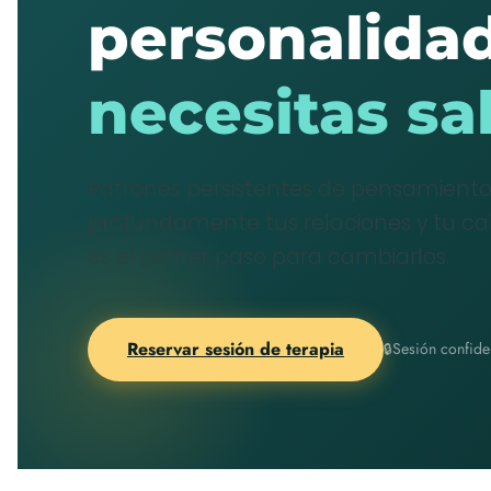
personalida
necesitas sa
Patrones persistentes de pensamient
profundamente tus relaciones y tu cal
es el primer paso para cambiarlos.
Reservar sesión de terapia
Sesión confiden