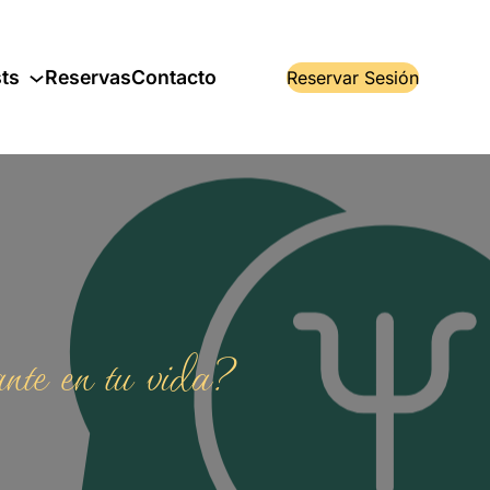
ts
Reservas
Contacto
Reservar Sesión
nte en tu vida?