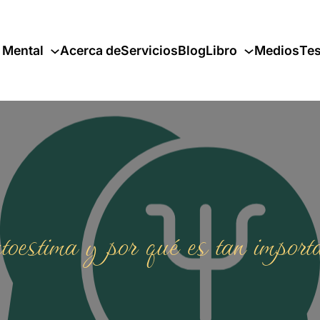
 Mental
Acerca de
Servicios
Blog
Libro
Medios
Tes
oestima y por qué es tan importa