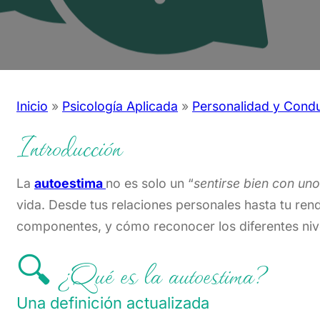
Inicio
»
Psicología Aplicada
»
Personalidad y Cond
Introducción
La
autoestima
no es solo un “
sentirse bien con un
vida. Desde tus relaciones personales hasta tu rend
componentes, y cómo reconocer los diferentes nive
🔍 ¿Qué es la autoestima?
Una definición actualizada