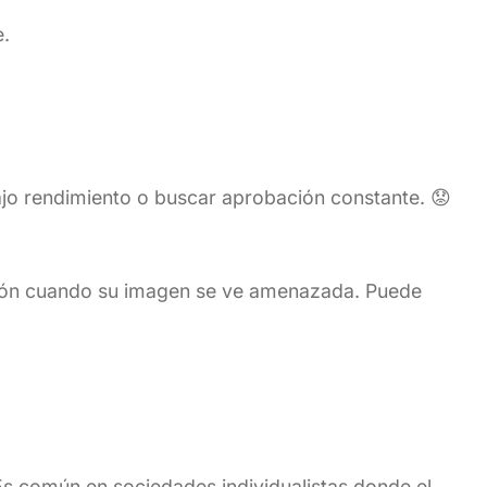
e.
bajo rendimiento o buscar aprobación constante. 😟
esión cuando su imagen se ve amenazada. Puede
s común en sociedades individualistas donde el