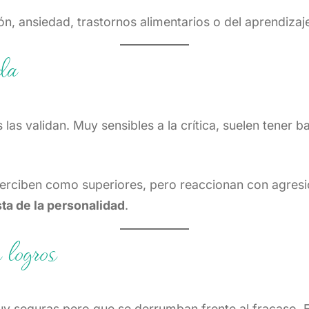
, ansiedad, trastornos alimentarios o del aprendizaj
ada
las validan. Muy sensibles a la crítica, suelen tener 
e perciben como superiores, pero reaccionan con agr
sta de la personalidad
.
 logros
y seguras pero que se derrumban frente al fracaso. E