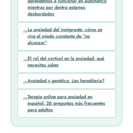
aprendemos a funcionar en automático
mientras por dentro estamos
desbordados
La ansiedad del inmigrante: cómo se
vive el miedo constante de “no
alcanzar”
El rol del cortisol en la ansiedad: qué
necesitas saber
Ansiedad y genética: ¿es hereditaria?
Terapia online para ansiedad en
español: 26 preguntas más frecuentes
para adultos