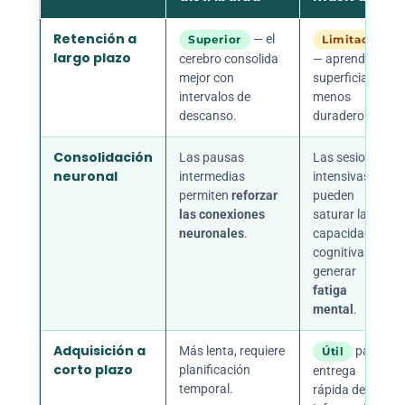
Retención a
— el
Superior
Limitada
largo plazo
cerebro consolida
— aprendizaje
mejor con
superficial y
intervalos de
menos
descanso.
duradero.
Consolidación
Las pausas
Las sesiones
neuronal
intermedias
intensivas
permiten
reforzar
pueden
las conexiones
saturar las
neuronales
.
capacidades
cognitivas y
generar
fatiga
mental
.
Adquisición a
Más lenta, requiere
para
Útil
corto plazo
planificación
entrega
temporal.
rápida de