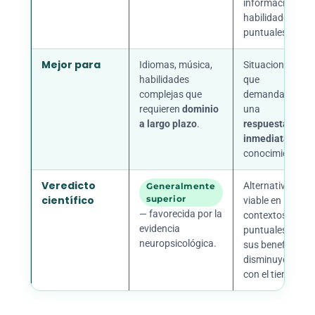
información o
habilidades
puntuales.
Mejor para
Idiomas, música,
Situaciones
habilidades
que
complejas que
demandan
requieren
dominio
una
a largo plazo
.
respuesta
inmediata
de
conocimiento.
Veredicto
Alternativa
Generalmente
científico
superior
viable en
— favorecida por la
contextos
evidencia
puntuales;
neuropsicológica.
sus beneficios
disminuyen
con el tiempo.