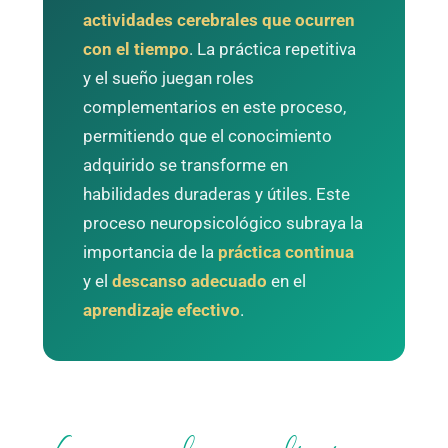
actividades cerebrales que ocurren
con el tiempo
. La práctica repetitiva
y el sueño juegan roles
complementarios en este proceso,
permitiendo que el conocimiento
adquirido se transforme en
habilidades duraderas y útiles. Este
proceso neuropsicológico subraya la
importancia de la
práctica continua
y el
descanso adecuado
en el
aprendizaje efectivo
.