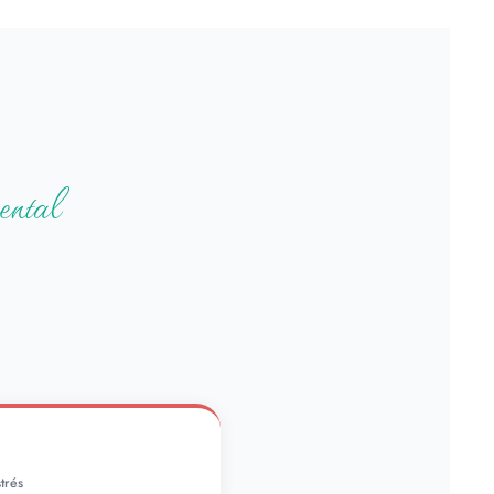
ental
trés