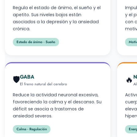
Regula el estado de ánimo, el sueño y el
Impul
apetito. Sus niveles bajos están
y el 
asociados a la depresión y la ansiedad
con a
crónica.
motiv
Estado de ánimo · Sueño
Moti
GABA
N
🛡️
🔥
El freno natural del cerebro
Al
Reduce la actividad neuronal excesiva,
Activ
favoreciendo la calma y el descanso. Su
cuerp
déficit se asocia a trastornos de
eleva
ansiedad severos.
hiper
Calma · Regulación
Energ