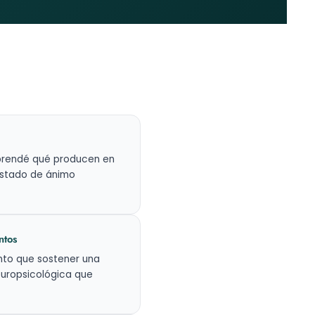
prendé qué producen en
estado de ánimo
ntos
nto que sostener una
europsicológica que