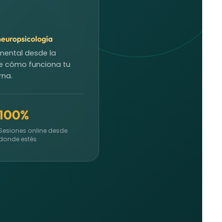
neuropsicología
mental desde la
e cómo funciona tu
rna.
100%
Sesiones online desde
donde estés