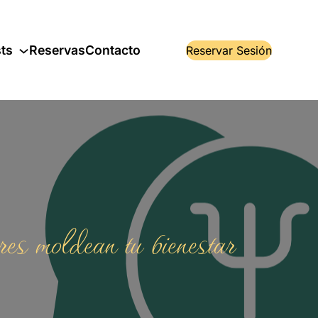
ts
Reservas
Contacto
Reservar Sesión
es moldean tu bienestar