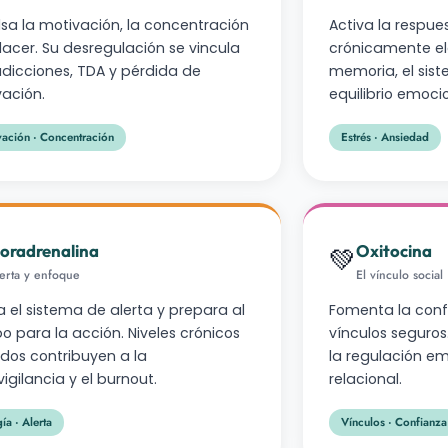
sa la motivación, la concentración
Activa la respues
placer. Su desregulación se vincula
crónicamente el
dicciones, TDA y pérdida de
memoria, el sis
ación.
equilibrio emocio
vación · Concentración
Estrés · Ansiedad
oradrenalina
Oxitocina
💚
erta y enfoque
El vínculo social
a el sistema de alerta y prepara al
Fomenta la confi
o para la acción. Niveles crónicos
vínculos seguros
dos contribuyen a la
la regulación em
vigilancia y el burnout.
relacional.
ía · Alerta
Vínculos · Confianza