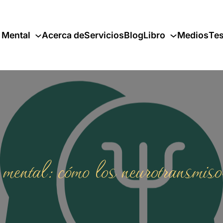
 Mental
Acerca de
Servicios
Blog
Libro
Medios
Tes
ental: cómo los neurotransmisor