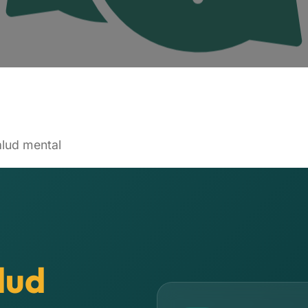
lud mental
lud