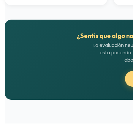
¿Sentís que algo no
La evaluación ne
está pasando a
abo