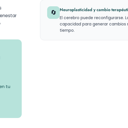
s
Neuroplasticidad y cambio terapéut
🔄
ienestar
El cerebro puede reconfigurarse. 
o
capacidad para generar cambios re
tiempo.
d
en tu